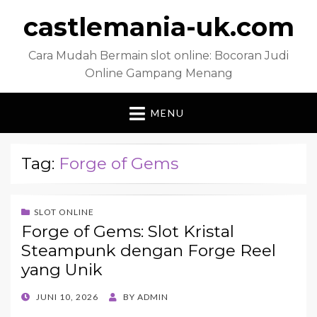
castlemania-uk.com
Cara Mudah Bermain slot online: Bocoran Judi
Online Gampang Menang
MENU
Tag:
Forge of Gems
SLOT ONLINE
Forge of Gems: Slot Kristal
Steampunk dengan Forge Reel
yang Unik
POSTED
JUNI 10, 2026
BY
ADMIN
ON