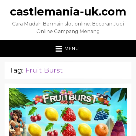
castlemania-uk.com
Cara Mudah Bermain slot online: Bocoran Judi
Online Gampang Menang
MENU
Tag:
Fruit Burst