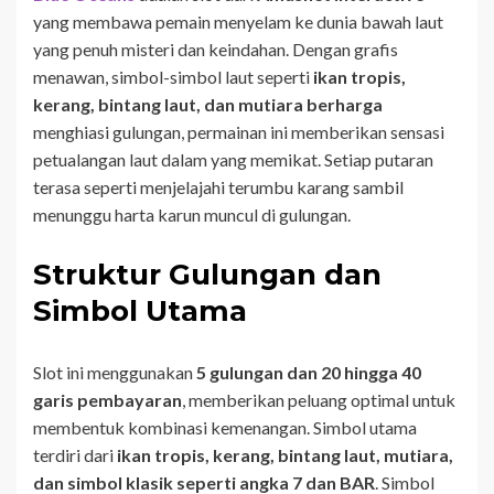
yang membawa pemain menyelam ke dunia bawah laut
yang penuh misteri dan keindahan. Dengan grafis
menawan, simbol-simbol laut seperti
ikan tropis,
kerang, bintang laut, dan mutiara berharga
menghiasi gulungan, permainan ini memberikan sensasi
petualangan laut dalam yang memikat. Setiap putaran
terasa seperti menjelajahi terumbu karang sambil
menunggu harta karun muncul di gulungan.
Struktur Gulungan dan
Simbol Utama
Slot ini menggunakan
5 gulungan dan 20 hingga 40
garis pembayaran
, memberikan peluang optimal untuk
membentuk kombinasi kemenangan. Simbol utama
terdiri dari
ikan tropis, kerang, bintang laut, mutiara,
dan simbol klasik seperti angka 7 dan BAR
. Simbol