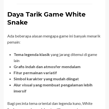
Daya Tarik Game White
Snake
Ada beberapa alasan mengapa game ini banyak menarik
pemain:
Tema legenda klasik
yang jarang ditemui di game
lain
Grafis indah dan atmosfer mendalam
Fitur permainan variatif
Simbol karakter yang mudah diingat
Alur visual yang membuat pengalaman lebih
imersif
Bagi pecinta tema oriental dan legenda kuno, White