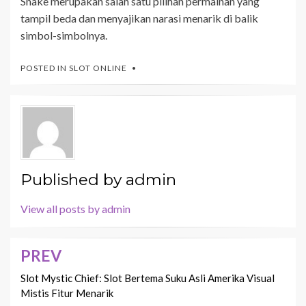
Snake merupakan salah satu pilihan permainan yang
tampil beda dan menyajikan narasi menarik di balik
simbol-simbolnya.
POSTED IN
SLOT ONLINE
Published by
admin
View all posts by admin
PREV
Navigasi
pos
Slot Mystic Chief: Slot Bertema Suku Asli Amerika Visual
Mistis Fitur Menarik