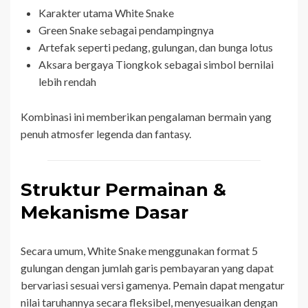
Karakter utama White Snake
Green Snake sebagai pendampingnya
Artefak seperti pedang, gulungan, dan bunga lotus
Aksara bergaya Tiongkok sebagai simbol bernilai
lebih rendah
Kombinasi ini memberikan pengalaman bermain yang
penuh atmosfer legenda dan fantasy.
Struktur Permainan &
Mekanisme Dasar
Secara umum, White Snake menggunakan format 5
gulungan dengan jumlah garis pembayaran yang dapat
bervariasi sesuai versi gamenya. Pemain dapat mengatur
nilai taruhannya secara fleksibel, menyesuaikan dengan