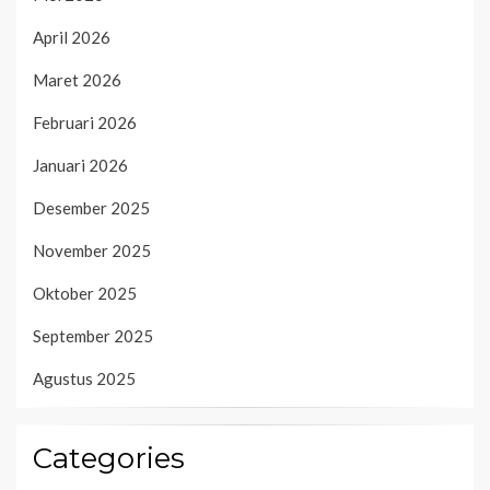
April 2026
Maret 2026
Februari 2026
Januari 2026
Desember 2025
November 2025
Oktober 2025
September 2025
Agustus 2025
Categories