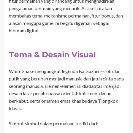
fitur permainan yang dirancang untuk menghadirkan
pengalaman bermain yang menarik. Artikel ini akan
membahas tema, mekanisme permainan, fitur bonus, dan
alasan mengapa game ini begitu digemari sebagai
hiburan digital.
Tema & Desain Visual
White Snake mengangkat legenda Bai Suzhen—roh ular
putih yang berubah menjadi manusia dan jatuh cinta pada
seorang manusia. Elemen-elemen ini diadaptasi menjadi
desain latar penuh nuansa oriental: kuil kuno, danau
berkabut, serta ornamen emas khas budaya Tiongkok
klasik.
Simbol-simbol dalam permainan terdiri dari: