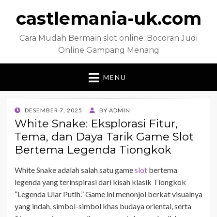
castlemania-uk.com
Cara Mudah Bermain slot online: Bocoran Judi
Online Gampang Menang
MENU
POSTED
DESEMBER 7, 2025
BY
ADMIN
ON
White Snake: Eksplorasi Fitur,
Tema, dan Daya Tarik Game Slot
Bertema Legenda Tiongkok
White Snake adalah salah satu game
slot
bertema
legenda yang terinspirasi dari kisah klasik Tiongkok
“Legenda Ular Putih.” Game ini menonjol berkat visualnya
yang indah, simbol-simbol khas budaya oriental, serta