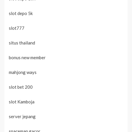
slot depo 5k
slot777
situs thailand
bonus new member
mahjong ways
slot bet 200
slot Kamboja
server jepang
spaceman gacor