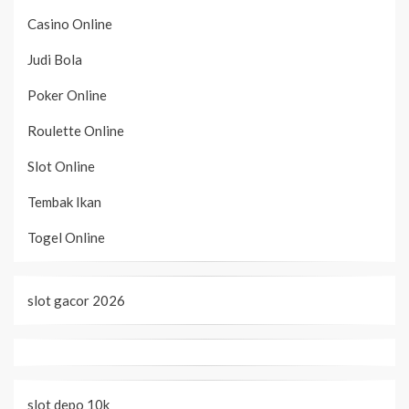
Casino Online
Judi Bola
Poker Online
Roulette Online
Slot Online
Tembak Ikan
Togel Online
slot gacor 2026
slot depo 10k